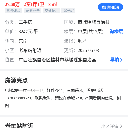
27.60万
2室1厅1卫
85㎡
贵?询问低价
繁华地段
配套齐全
交通便利
采光好
分类：
二手房
区域：
恭城瑶族自治县
单价：
3247元/平
楼层：
中层(共17层)
询楼层
朝向：
东南
装修：
毛坯
小区：
老车站附近
更新：
2026-06-03
位置：
广西壮族自治区桂林市恭城瑶族自治县
导航
房源亮点
电梯2房一厅一厨一卫，证件齐全，三面采光，看房电话
137#3738#8520，联系我时，请说在恭城520房产网看到的信息，谢
谢
老车站附近
小区详情