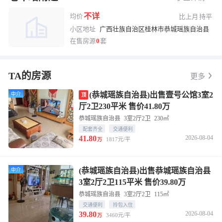
不详
均价
比上月
持平
小区地址
广西壮族自治区桂林市恭城瑶族自治县
在售房源
0
套
TA的房源
换一张
长按图片保存
更多
(恭城瑶族自治县)出售壹号公馆3室2
中介
顶
厅2卫230平米 售价41.80万
恭城瑶族自治县
3室2厅2卫
230㎡
配套齐全
交通便利
41.80
2026-08-04
1817元/平
万
(恭城瑶族自治县)出售恭城瑶族自治县
中介
3室2厅2卫115平米 售价39.80万
恭城瑶族自治县
3室2厅2卫
115㎡
交通便利
拎包入住
39.80
2026-08-04
3460元/平
万