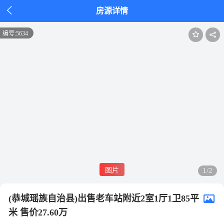

房源详情
编号:
5634
图片
1/2
(恭城瑶族自治县)出售老车站附近2室1厅1卫85平
米 售价27.60万