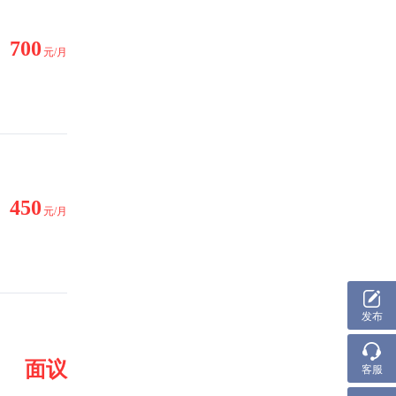
700
元/月
450
元/月
发布
面议
客服