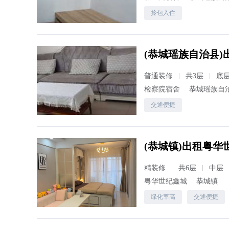
拎包入住
(恭城瑶族自治县)出
普通装修
共3层
底
检察院宿舍
恭城瑶族自
交通便捷
(恭城镇)出租粤华世
精装修
共6层
中层
粤华世纪鑫城
恭城镇
绿化率高
交通便捷