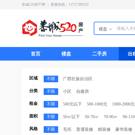
恭城520房产网
|
客服热线：13737388520
楼盘
首页
楼盘
二手房
出
区域
不限
广西壮族自治区
分类
不限
小区
自建房
租金
不限
500元以下
500-1000元
1000-2000元
面积
不限
50㎡以下
50-70㎡
70-90㎡
90-11
风格
不限
毛坯
普通装修
精装修
豪华装修