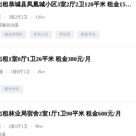
(恭城瑶族自治县)出租恭城县凤凰城小区3室2厅2卫120平米 租金1500元/月
层
3室2厅2卫
120㎡
瑶族自治县
物业管理好
拎包入住
学区房
配套齐全
租1室0厅1卫26平米 租金380元/月
楼
1室0厅1卫
26㎡
繁华市区
租林业局宿舍2室1厅1卫90平米 租金600元/月
层
2室1厅1卫
90㎡
治县