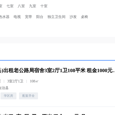
室
七室
八室
九室
十室
热水器
电视
宽带
阳台
独立卫生间
沙发
桌椅
(恭城瑶族自治县)出租老公路局宿舍3室
层
3室2厅1卫
108㎡
自治县
学区房
配套齐全