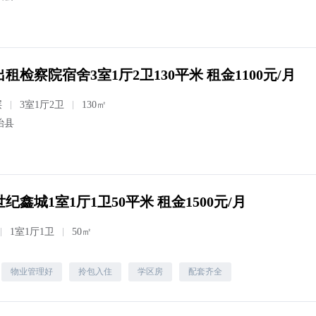
租检察院宿舍3室1厅2卫130平米 租金1100元/月
层
3室1厅2卫
130㎡
治县
纪鑫城1室1厅1卫50平米 租金1500元/月
1室1厅1卫
50㎡
物业管理好
拎包入住
学区房
配套齐全