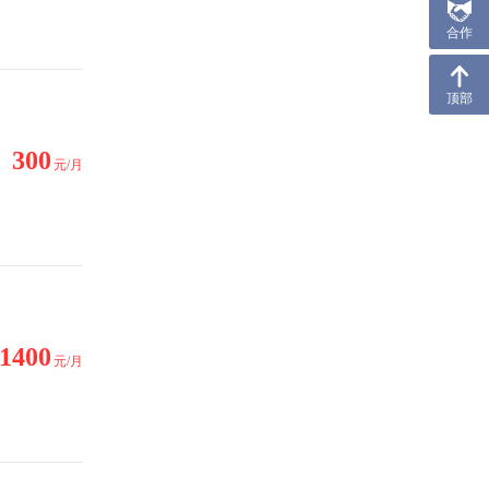
合作
顶部
300
元/月
1400
元/月