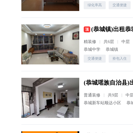
绿化率高
交通便捷
(恭城镇)出租恭
顶
精装修
共6层
中层
恭城中学
恭城镇
交通便捷
拎包入住
普通装修
共9层
中
恭城新车站顺达小区
恭