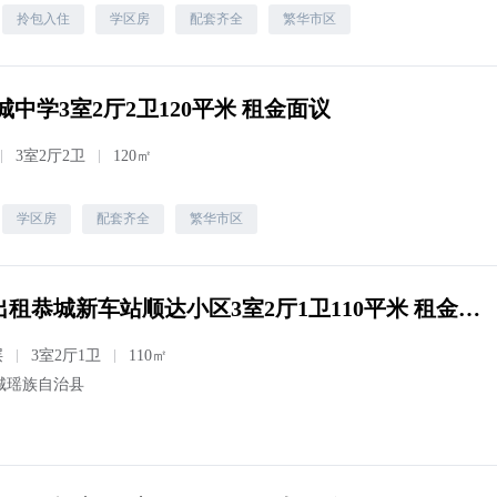
拎包入住
学区房
配套齐全
繁华市区
城中学3室2厅2卫120平米 租金面议
3室2厅2卫
120㎡
学区房
配套齐全
繁华市区
(恭城瑶族自治县)出租恭城新车站顺达小区3室2厅1卫110平米 租金1400元/月
层
3室2厅1卫
110㎡
城瑶族自治县