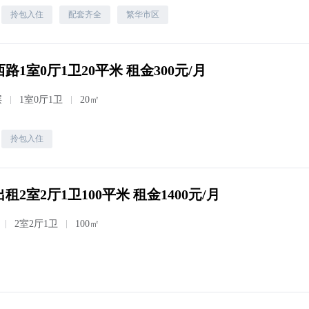
拎包入住
配套齐全
繁华市区
路1室0厅1卫20平米 租金300元/月
层
1室0厅1卫
20㎡
拎包入住
租2室2厅1卫100平米 租金1400元/月
2室2厅1卫
100㎡