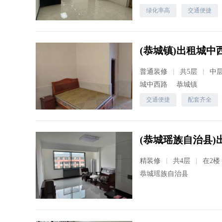
绿化率高
交通便捷
(恭城镇)出租城中西
普通装修
共5层
中
城中西路
恭城镇
交通便捷
配套齐全
(恭城瑶族自治县)出
精装修
共4层
在2楼
恭城瑶族自治县