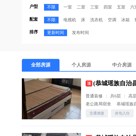
户型
不限
一室
二室
三室
四室
五室
六
配套
不限
电视机
床
洗衣机
空调
冰箱
排序
更新时间
发布时间
全部房源
个人房源
中介房源
顶
普通装修
共6层
高
老公路局宿舍
恭城瑶族
交通便捷
拎包入住