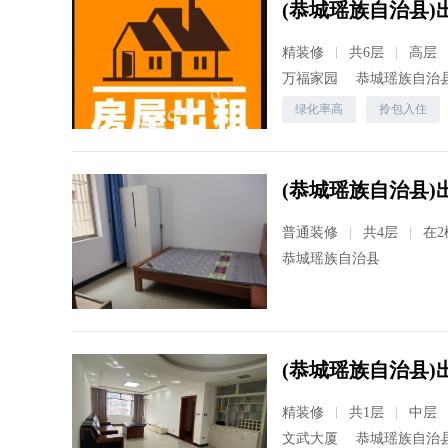
(恭城瑶族自治县)出
精装修
共6层
高层
万福家园
恭城瑶族自治
绿化率高
拎包入住
(恭城瑶族自治县)出
普通装修
共4层
在2
恭城瑶族自治县
(恭城瑶族自治县)
精装修
共1层
中层
文武大厦
恭城瑶族自治