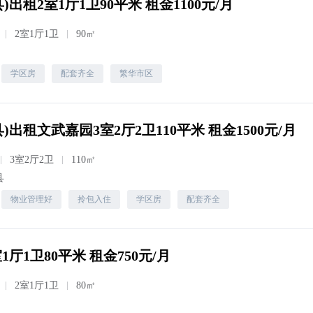
出租2室1厅1卫90平米 租金1100元/月
2室1厅1卫
90㎡
学区房
配套齐全
繁华市区
)出租文武嘉园3室2厅2卫110平米 租金1500元/月
3室2厅2卫
110㎡
县
物业管理好
拎包入住
学区房
配套齐全
1厅1卫80平米 租金750元/月
2室1厅1卫
80㎡