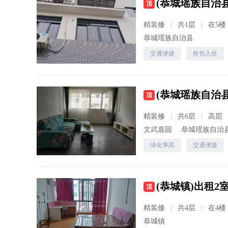
(恭城瑶族自治县)
顶
精装修
共1层
在5楼
恭城瑶族自治县
交通便捷
拎包入住
(恭城瑶族自治县
顶
精装修
共6层
高层
文武嘉园
恭城瑶族自治
绿化率高
交通便捷
(恭城镇)出租2室
顶
精装修
共4层
在4楼
恭城镇