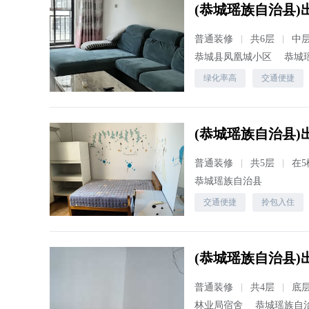
普通装修
共6层
中
恭城县凤凰城小区
恭城
绿化率高
交通便捷
(恭城瑶族自治县)出
普通装修
共5层
在5
恭城瑶族自治县
交通便捷
拎包入住
(恭城瑶族自治县)出
普通装修
共4层
底
林业局宿舍
恭城瑶族自