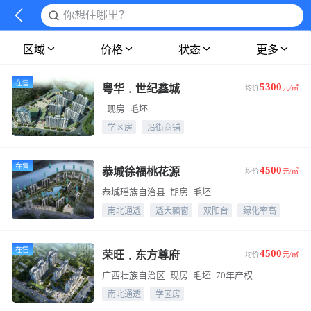
你想住哪里？
区域
价格
状态
更多
在售
5300
粤华﹒世纪鑫城
均价
元/㎡
现房
毛坯
学区房
沿街商铺
在售
4500
恭城徐福桃花源
均价
元/㎡
恭城瑶族自治县
期房
毛坯
南北通透
透大飘窗
双阳台
绿化率高
在售
4500
荣旺﹒东方尊府
均价
元/㎡
广西壮族自治区
现房
毛坯
70年产权
南北通透
学区房