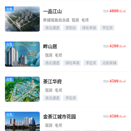
在售
4800
一品江山
均价
元/㎡
恭城瑶族自治县
现房
毛坯
南北通透
双阳台
绿化率高
学区房
在售
4200
畔山居
均价
元/㎡
现房
毛坯
南北通透
绿化率高
学区房
沿街商铺
在售
4500
茶江华府
均价
元/㎡
现房
毛坯
南北通透
学区房
在售
4500
金茶江城市花园
均价
元/㎡
现房
毛坯